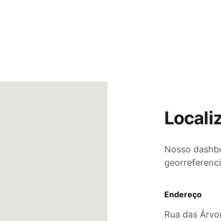
Locali
Nosso dashbo
georreferenc
Endereço
Rua das Árvo