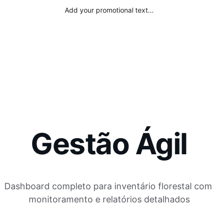
Add your promotional text...
EIA
Apoio
Ações
Contatos
Manifesto
LOJA
Dashboar
Services
Gestão Ágil
Dashboard completo para inventário florestal com 
monitoramento e relatórios detalhados